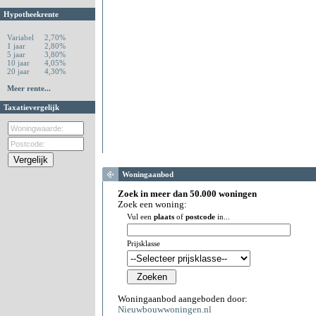
Hypotheekrente
Variabel
2,70%
1 jaar
2,80%
5 jaar
3,80%
10 jaar
4,05%
20 jaar
4,30%
Meer rente...
Taxatievergelijk
Woningaanbod
Zoek in meer dan 50.000 woningen
Zoek een woning:
Vul een
plaats
of
postcode
in...
Prijsklasse
Woningaanbod aangeboden door:
Nieuwbouwwoningen.nl