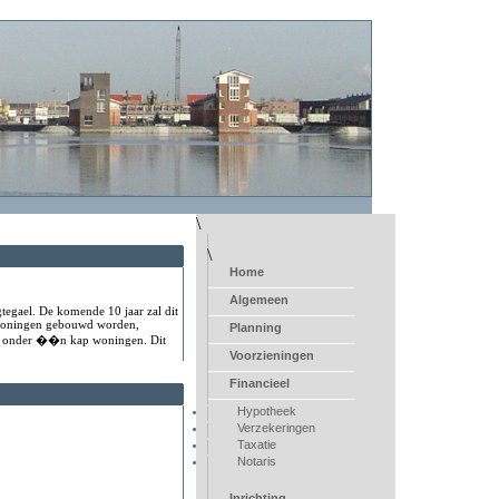
\
\
Home
Algemeen
tegael. De komende 10 jaar zal dit
nswoningen gebouwd worden,
Planning
ee- onder ��n kap woningen. Dit
Voorzieningen
Financieel
Hypotheek
Verzekeringen
Taxatie
Notaris
Inrichting