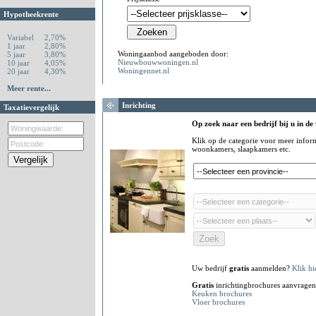
Hypotheekrente
Variabel
2,70%
1 jaar
2,80%
Woningaanbod aangeboden door:
5 jaar
3,80%
Nieuwbouwwoningen.nl
10 jaar
4,05%
Woningennet.nl
20 jaar
4,30%
Meer rente...
Inrichting
Taxatievergelijk
Op zoek naar een bedrijf bij u in de
Klik op de categorie voor meer infor
woonkamers, slaapkamers etc.
Uw bedrijf
gratis
aanmelden?
Klik hi
Gratis
inrichtingbrochures aanvragen
Keuken brochures
Vloer brochures