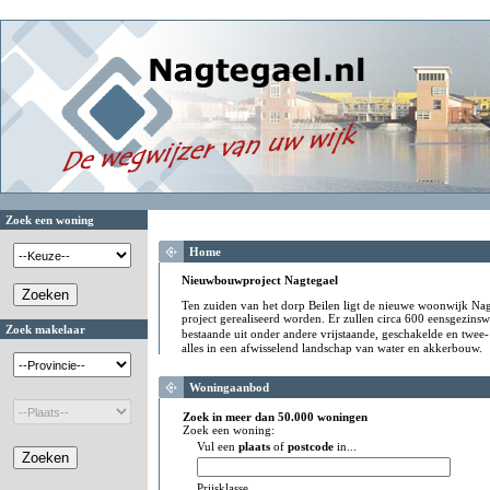
Zoek een woning
Home
Nieuwbouwproject Nagtegael
Ten zuiden van het dorp Beilen ligt de nieuwe woonwijk Nag
project gerealiseerd worden. Er zullen circa 600 eensgezi
Zoek makelaar
bestaande uit onder andere vrijstaande, geschakelde en tw
alles in een afwisselend landschap van water en akkerbouw.
Woningaanbod
Zoek in meer dan 50.000 woningen
Zoek een woning:
Vul een
plaats
of
postcode
in...
Prijsklasse