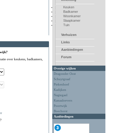
Keuken
Badkamer
Woonkamer
Slaapkamer
Tuin
Verhuizen
Links
Aanbiedingen
 wijk?
Forum
matie over keukens, badkamers,
Overige wijken
Dragonder Oost
Schuytgraaf
Piekenhoef
Kadijken
Nagtegael
Kanaaloevers
Poortwijk
Boechorst
er
Aanbiedingen
?