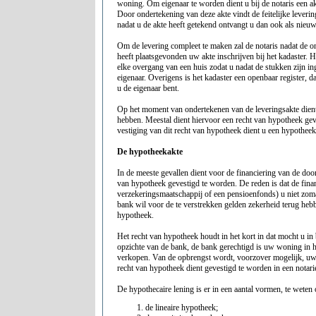
woning. Om eigenaar te worden dient u bij de notaris een ak
Door ondertekening van deze akte vindt de feitelijke leverin
nadat u de akte heeft getekend ontvangt u dan ook als nieuw
Om de levering compleet te maken zal de notaris nadat de o
heeft plaatsgevonden uw akte inschrijven bij het kadaster. H
elke overgang van een huis zodat u nadat de stukken zijn ing
eigenaar. Overigens is het kadaster een openbaar register, da
u de eigenaar bent.
Op het moment van ondertekenen van de leveringsakte dient 
hebben. Meestal dient hiervoor een recht van hypotheek ge
vestiging van dit recht van hypotheek dient u een hypotheeka
De hypotheekakte
In de meeste gevallen dient voor de financiering van de do
van hypotheek gevestigd te worden. De reden is dat de finan
verzekeringsmaatschappij of een pensioenfonds) u niet zoma
bank wil voor de te verstrekken gelden zekerheid terug hebb
hypotheek.
Het recht van hypotheek houdt in het kort in dat mocht u i
opzichte van de bank, de bank gerechtigd is uw woning in he
verkopen. Van de opbrengst wordt, voorzover mogelijk, uw
recht van hypotheek dient gevestigd te worden in een notarie
De hypothecaire lening is er in een aantal vormen, te weten
de lineaire hypotheek;