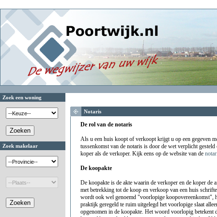
Zoek een woning
Notaris
De rol van de notaris
Als u een huis koopt of verkoopt krijgt u op een gegeven 
Zoek makelaar
tussenkomst van de notaris is door de wet verplicht gesteld
koper als de verkoper. Kijk eens op de website van de
notar
De koopakte
De koopakte is de akte waarin de verkoper en de koper de 
met betrekking tot de koop en verkoop van een huis schrift
wordt ook wel genoemd "voorlopige koopovereenkomst", h
praktijk geregeld te ruim uitgelegd het voorlopige slaat al
opgenomen in de koopakte. Het woord voorlopig betekent d