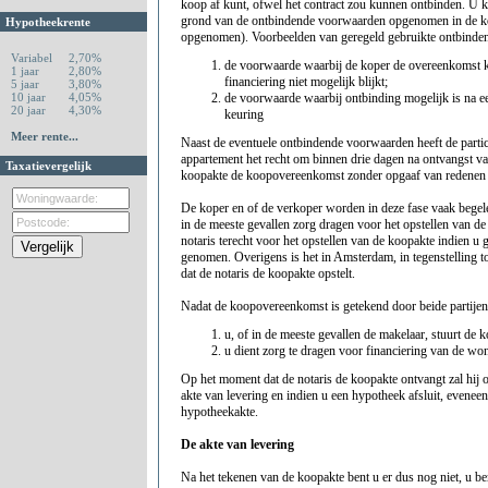
koop af kunt, ofwel het contract zou kunnen ontbinden. U 
grond van de ontbindende voorwaarden opgenomen in de ko
Hypotheekrente
opgenomen). Voorbeelden van geregeld gebruikte ontbinde
Variabel
2,70%
de voorwaarde waarbij de koper de overeenkomst k
1 jaar
2,80%
financiering niet mogelijk blijkt;
5 jaar
3,80%
10 jaar
4,05%
de voorwaarde waarbij ontbinding mogelijk is na 
20 jaar
4,30%
keuring
Meer rente...
Naast de eventuele ontbindende voorwaarden heeft de parti
appartement het recht om binnen drie dagen na ontvangst van
Taxatievergelijk
koopakte de koopovereenkomst zonder opgaaf van redenen 
De koper en of de verkoper worden in deze fase vaak begele
in de meeste gevallen zorg dragen voor het opstellen van de
notaris terecht voor het opstellen van de koopakte indien u 
genomen. Overigens is het in Amsterdam, in tegenstelling tot
dat de notaris de koopakte opstelt.
Nadat de koopovereenkomst is getekend door beide partijen 
u, of in de meeste gevallen de makelaar, stuurt de k
u dient zorg te dragen voor financiering van de wo
Op het moment dat de notaris de koopakte ontvangt zal hij o
akte van levering en indien u een hypotheek afsluit, eveneen
hypotheekakte.
De akte van levering
Na het tekenen van de koopakte bent u er dus nog niet, u b