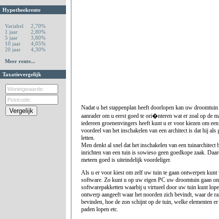
Hypotheekrente
Variabel
2,70%
1 jaar
2,80%
5 jaar
3,80%
10 jaar
4,05%
20 jaar
4,30%
Meer rente...
Taxatievergelijk
Nadat u het stappenplan heeft doorlopen kan uw droomtuin 
aanrader om u eerst goed te ori�nteren wat er zoal op de ma
iedereen groenenvingers heeft kunt u er voor kiezen om een t
voordeel van het inschakelen van een architect is dat hij al
letten.
Men denkt al snel dat het inschakelen van een tuinarchitect b
inrichten van een tuin is sowieso geen goedkope zaak. Daar
meteen goed is uiteindelijk voordeliger.
Als u er voor kiest om zelf uw tuin te gaan ontwerpen kunt
software. Zo kunt u op uw eigen PC uw droomtuin gaan ont
softwarepakketten waarbij u virtueel door uw tuin kunt lope
ontwerp aangeeft waar het noorden zich bevindt, waar de ra
bevinden, hoe de zon schijnt op de tuin, welke elementen e
paden lopen etc.