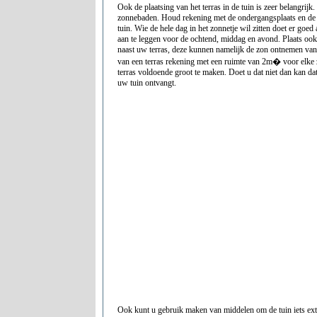
Ook de plaatsing van het terras in de tuin is zeer belangrijk
zonnebaden. Houd rekening met de ondergangsplaats en de
tuin. Wie de hele dag in het zonnetje wil zitten doet er goed
aan te leggen voor de ochtend, middag en avond. Plaats oo
naast uw terras, deze kunnen namelijk de zon ontnemen van 
van een terras rekening met een ruimte van 2m� voor elke 
terras voldoende groot te maken. Doet u dat niet dan kan dat to
uw tuin ontvangt.
Ook kunt u gebruik maken van middelen om de tuin iets extr