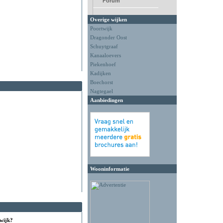
Forum
Overige wijken
Poortwijk
Dragonder Oost
Schuytgraaf
Kanaaloevers
Piekenhoef
Kadijken
Boechorst
Nagtegael
Aanbiedingen
Wooninformatie
 wijk?