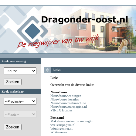
Zoek een woning
Links
Links
Overzicht van de diverse links:
Zoek makelaar
Nieuwbouw
Nieuwbouwwoningen
Nieuwbouw locaties
Nieuwbouwzoekmachine
Nieuwbouw.startpagina.nl
VINEX locaties
Bestaand
Makelaars zoeken in uw regio
vve.startpagina.nl
Woningennet.nl
WBAwonen