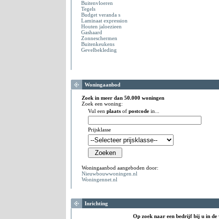
Buitenvloeren
Tegels
Budget veranda s
Laminaat expression
Houten jaloezieen
Gashaard
Zonneschermen
Buitenkeukens
Gevelbekleding
Woningaanbod
Zoek in meer dan 50.000 woningen
Zoek een woning:
Vul een
plaats
of
postcode
in...
Prijsklasse
Woningaanbod aangeboden door:
Nieuwbouwwoningen.nl
Woningennet.nl
Inrichting
Op zoek naar een bedrijf bij u in de