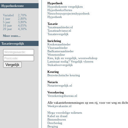
Hypotheek
Hypotheekrente
Hypothekrente vergelijken
Hypotheekoffertes
Nieuwbouwprojectenhypotheek
Variabel
2,70%
Hypotheek
1 jaar
2,80%
5 jaar
3,80%
Taxatie
10 jaar
4,05%
Taxatieaanbieder.nl
20 jaar
4,30%
Taxatieadviseur.nl
Taxatievergelijk
Meer rente...
Inrichting
Taxatievergelijk
Keukenaanbieder
Vloeraanbieder
Badkameraanbieder
Wonenonline
Kies, kijk en vergelijk, woonwebshop
Laminaat nodig? Vergelijk vloeren
Stukadoorvergelijk
Keuring
Bouwtechnische keuring
Notaris
Notarisvergelijk.nl
Verzekering
Verzekeringsbureau.nl
Alle vakantiebestemmingen op een rij, voor ver weg en dicht
Weekjevakantie.nl
Mega voordelige toiletsets
Kabel en draad
Binnendeuren
Deurbeslag
Berging