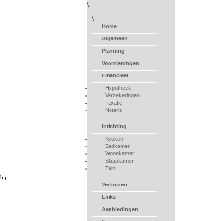
\
\
Home
Algemeen
Planning
Voorzieningen
Financieel
Hypotheek
Verzekeringen
Taxatie
Notaris
Inrichting
Keuken
Badkamer
Woonkamer
Slaapkamer
Tuin
bij
Verhuizen
Links
Aanbiedingen