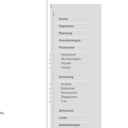
\
\
Home
Algemeen
Planning
Voorzieningen
Financieel
Hypotheek
Verzekeringen
Taxatie
Notaris
Inrichting
Keuken
Badkamer
Woonkamer
Slaapkamer
Tuin
Verhuizen
bij
Links
Aanbiedingen