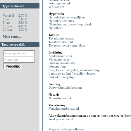
Woningennet.nl
Hypotheekrente
WBAwonen
Hypotheek
Variabel
2,70%
Hypothekrente vergelijken
1 jaar
2,80%
Hypotheekoffertes
5 jaar
3,80%
Nieuwbouwprojectenhypotheek
10 jaar
4,05%
Hypotheek
20 jaar
4,30%
Taxatie
Meer rente...
Taxatieaanbieder.nl
Taxatieadviseur.nl
Taxatievergelijk
Taxatietarieven vergelijken
Inrichting
Keukenaanbieder
Vloeraanbieder
Badkameraanbieder
Wonenonline
Kies, kijk en vergelijk, woonwebshop
Laminaat nodig? Vergelijk vloeren
Stukadoorvergelijk
Keuring
Bouwtechnische keuring
Notaris
Notarisbureau.nl
Verzekering
Verzekeringsbureau.nl
Alle vakantiebestemmingen op een rij, voor ver weg en dicht
Weekjevakantie.nl
Mega voordelige toiletsets