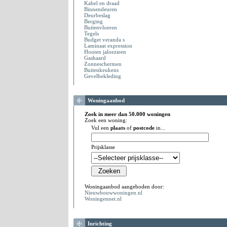
Kabel en draad
Binnendeuren
Deurbeslag
Berging
Buitenvloeren
Tegels
Budget veranda s
Laminaat expression
Houten jaloezieen
Gashaard
Zonneschermen
Buitenkeukens
Gevelbekleding
Woningaanbod
Zoek in meer dan 50.000 woningen
Zoek een woning:
Vul een
plaats
of
postcode
in...
Prijsklasse
Woningaanbod aangeboden door:
Nieuwbouwwoningen.nl
Woningennet.nl
Inrichting