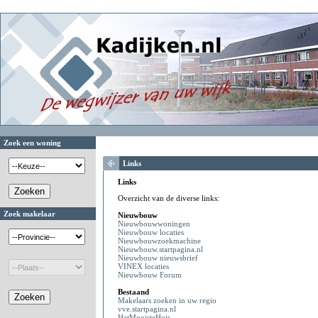
Zoek een woning
Links
Links
Overzicht van de diverse links:
Zoek makelaar
Nieuwbouw
Nieuwbouwwoningen
Nieuwbouw locaties
Nieuwbouwzoekmachine
Nieuwbouw.startpagina.nl
Nieuwbouw nieuwsbrief
VINEX locaties
Nieuwbouw Forum
Bestaand
Makelaars zoeken in uw regio
vve.startpagina.nl
HetMooisteHuis