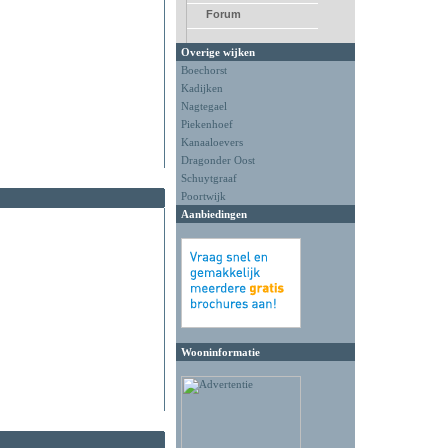
Forum
Overige wijken
Boechorst
Kadijken
Nagtegael
Piekenhoef
Kanaaloevers
Dragonder Oost
Schuytgraaf
Poortwijk
Aanbiedingen
Wooninformatie