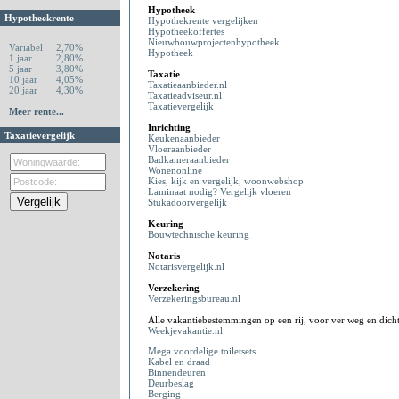
Hypotheek
Hypotheekrente
Hypothekrente vergelijken
Hypotheekoffertes
Nieuwbouwprojectenhypotheek
Variabel
2,70%
Hypotheek
1 jaar
2,80%
5 jaar
3,80%
Taxatie
10 jaar
4,05%
Taxatieaanbieder.nl
20 jaar
4,30%
Taxatieadviseur.nl
Taxatievergelijk
Meer rente...
Inrichting
Taxatievergelijk
Keukenaanbieder
Vloeraanbieder
Badkameraanbieder
Wonenonline
Kies, kijk en vergelijk, woonwebshop
Laminaat nodig? Vergelijk vloeren
Stukadoorvergelijk
Keuring
Bouwtechnische keuring
Notaris
Notarisvergelijk.nl
Verzekering
Verzekeringsbureau.nl
Alle vakantiebestemmingen op een rij, voor ver weg en dicht
Weekjevakantie.nl
Mega voordelige toiletsets
Kabel en draad
Binnendeuren
Deurbeslag
Berging