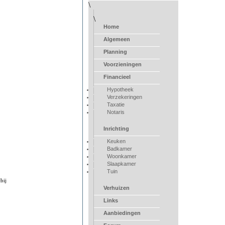
\
\
Home
Algemeen
Planning
Voorzieningen
Financieel
Hypotheek
Verzekeringen
Taxatie
Notaris
Inrichting
Keuken
Badkamer
Woonkamer
Slaapkamer
Tuin
bij
Verhuizen
Links
Aanbiedingen