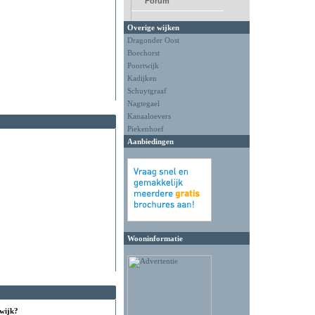
Forum
Overige wijken
Dragonder Oost
Boechorst
Poortwijk
Kadijken
Schuytgraaf
Nagtegael
Kanaaloevers
Piekenhoef
Aanbiedingen
Wooninformatie
 wijk?