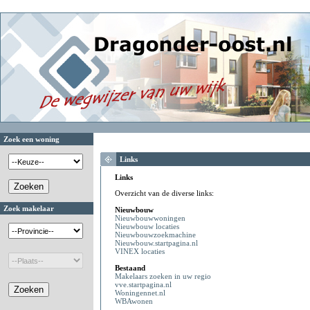
Zoek een woning
Links
Links
Overzicht van de diverse links:
Zoek makelaar
Nieuwbouw
Nieuwbouwwoningen
Nieuwbouw locaties
Nieuwbouwzoekmachine
Nieuwbouw.startpagina.nl
VINEX locaties
Bestaand
Makelaars zoeken in uw regio
vve.startpagina.nl
Woningennet.nl
WBAwonen