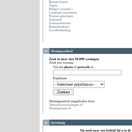
Buitenvloeren
Tegels
Budget veranda s
Laminaat expression
Houten jaloezieen
Gashaard
Zonneschermen
Buitenkeukens
Gevelbekleding
Woningaanbod
Zoek in meer dan 50.000 woningen
Zoek een woning:
Vul een
plaats
of
postcode
in...
Prijsklasse
Woningaanbod aangeboden door:
Nieuwbouwwoningen.nl
Woningennet.nl
Inrichting
Op zoek naar een bedrijf bij u in de