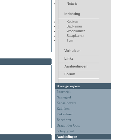
Notaris
Inrichting
Keuken
Badkamer
Woonkamer
Slaapkamer
Tuin
Verhuizen
Links
Aanbiedingen
Forum
Overige wijken
Poortwijk
Nagtegael
Kanaaloevers
Kadijken
Piekenhoef
Boechorst
Dragonder Oost
Schuytgraaf
Aanbiedingen