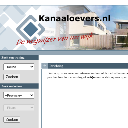
Zoek een woning
Inrichting
Bent u op zoek naar een nieuwe keuken of is uw badkamer aa
past het best in uw woning of ori�nteert u zich op een open
Zoek makelaar