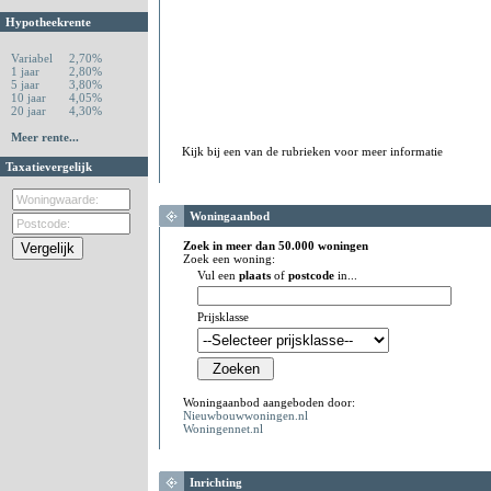
Hypotheekrente
Variabel
2,70%
1 jaar
2,80%
5 jaar
3,80%
10 jaar
4,05%
20 jaar
4,30%
Meer rente...
Kijk bij een van de rubrieken voor meer informatie
Taxatievergelijk
Woningaanbod
Zoek in meer dan 50.000 woningen
Zoek een woning:
Vul een
plaats
of
postcode
in...
Prijsklasse
Woningaanbod aangeboden door:
Nieuwbouwwoningen.nl
Woningennet.nl
Inrichting